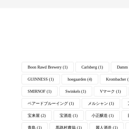
Boon Rawd Brewery
(1)
Carlsberg
(1)
Damm
GUINNESS
(1)
hoegaarden
(4)
Krombacher
(
SMIRNOF
(1)
Swinkels
(1)
Vマーク
(1)
ベアードブルーイング
(1)
メルシャン
(1)
宝来屋
(2)
宝酒造
(1)
小正醸造
(1)
青島
(1)
馬路村農協
(1)
麗人酒造
(1)