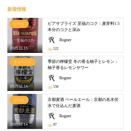
新着情報
ビアサプライズ 至福のコク：麦芽料1.5
ビール
本分のコクと深み
Rogner
2025.11.15
122
季節の檸檬堂 冬の香る柚子とレモン：
チューハイ
柚子香るレモンサワー
Rogner
2025.11.14
156
京都麦酒 ペールエール：京都の名水伏
ビール
水で仕込んだ麦酒
Rogner
2025.11.14
97