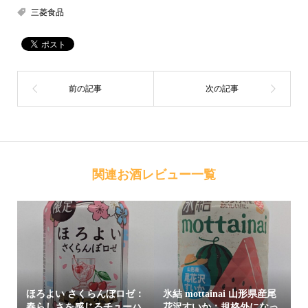
三菱食品
関連お酒レビュー一覧
ほろよい さくらんぼロゼ：
氷結 mottainai 山形県産尾
春らしさを感じるチューハ
花沢すいか：規格外になっ