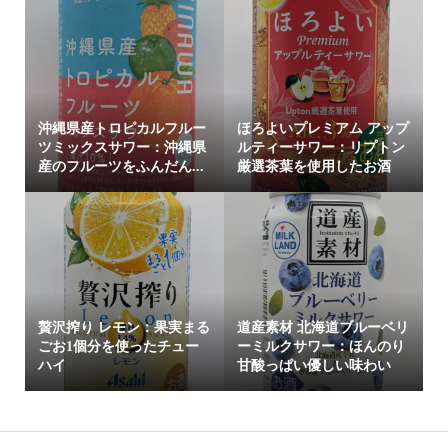
沖縄県産トロピカルフルー
ほろよいプレミアム アップ
ツミックスサワー：沖縄県
ルティーサワー：リプトン
産のフルーツをふんだん...
厳選茶葉を使用したお酒
贅沢搾り レモン：果実まる
道産素材 北海道ブルーベリ
ごお1個分を使ったチュー
ーミルクサワー：ほんのり
ハイ
甘酸っぱい優しい味わい