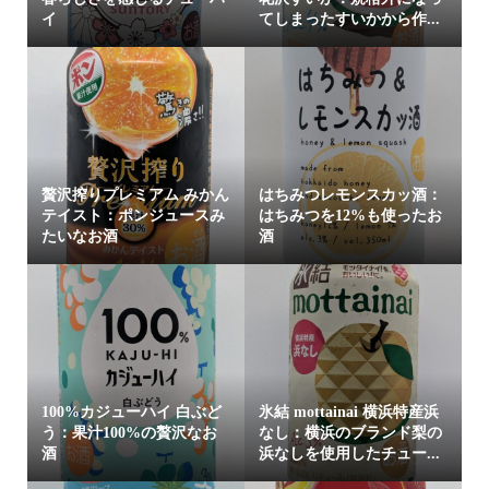
イ
てしまったすいかから作...
贅沢搾りプレミアム みかん
はちみつレモンスカッ酒：
テイスト：ポンジュースみ
はちみつを12%も使ったお
たいなお酒
酒
100%カジューハイ 白ぶど
氷結 mottainai 横浜特産浜
う：果汁100%の贅沢なお
なし：横浜のブランド梨の
酒
浜なしを使用したチュー...