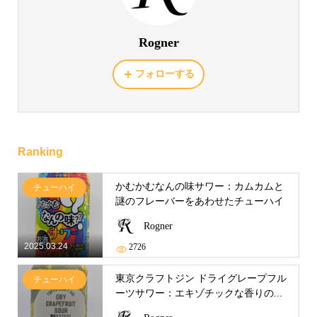
Rogner
フォローする
Ranking
かむかむなんの味サワー：カムカムと
チューハイ
謎のフレーバーをあわせたチューハイ
Rogner
2025.03.24
2726
東京クラフトジン ドライグレープフル
チューハイ
ーツサワー：エキゾチックな香りの...