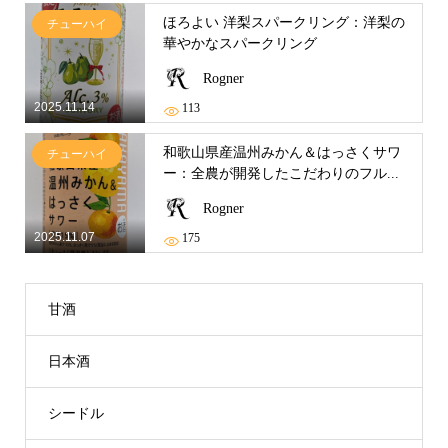
ほろよい 洋梨スパークリング：洋梨の
チューハイ
華やかなスパークリング
Rogner
2025.11.14
113
和歌山県産温州みかん＆はっさくサワ
チューハイ
ー：全農が開発したこだわりのフル...
Rogner
2025.11.07
175
甘酒
日本酒
シードル