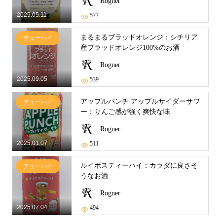
Rogner
2025.05.11
577
まるまるブラッドオレンジ：シチリア
チューハイ
産ブラッドオレンジ100%のお酒
Rogner
2025.09.05
539
アップルパンチ アップルサイダーサワ
チューハイ
ー：りんご感が強く爽快な味
Rogner
2025.01.07
511
ルイボスティーハイ：カラダに良さそ
チューハイ
うなお酒
Rogner
2025.07.04
494