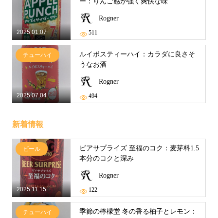
ー：りんご感が強く爽快な味
Rogner
2025.01.07
511
ルイボスティーハイ：カラダに良さそ
チューハイ
うなお酒
Rogner
2025.07.04
494
新着情報
ビアサプライズ 至福のコク：麦芽料1.5
ビール
本分のコクと深み
Rogner
2025.11.15
122
季節の檸檬堂 冬の香る柚子とレモン：
チューハイ