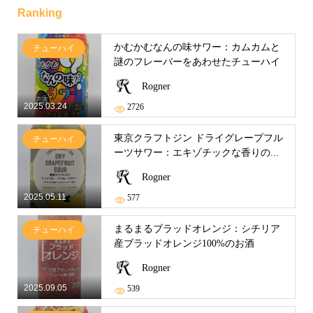
Ranking
かむかむなんの味サワー：カムカムと
チューハイ
謎のフレーバーをあわせたチューハイ
Rogner
2025.03.24
2726
東京クラフトジン ドライグレープフル
チューハイ
ーツサワー：エキゾチックな香りの...
Rogner
2025.05.11
577
まるまるブラッドオレンジ：シチリア
チューハイ
産ブラッドオレンジ100%のお酒
Rogner
2025.09.05
539