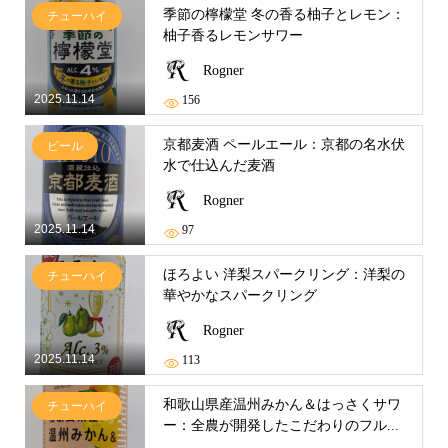
季節の檸檬堂 冬の香る柚子とレモン：
チューハイ
柚子香るレモンサワー
Rogner
2025.11.14
156
京都麦酒 ペールエール：京都の名水伏
ビール
水で仕込んだ麦酒
Rogner
2025.11.14
97
ほろよい 洋梨スパークリング：洋梨の
チューハイ
華やかなスパークリング
Rogner
2025.11.14
113
和歌山県産温州みかん＆はっさくサワ
チューハイ
ー：全農が開発したこだわりのフル...