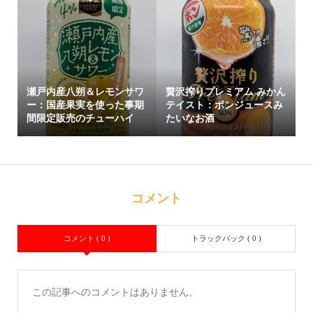
瀬戸内産八朔＆レモンサワ
贅沢搾りプレミアム みかん
ー：国産果実を使った事期
テイスト：ポンジュースみ
間限定販売のチューハイ
たいなお酒
コメント
コメント ( 0 )
トラックバック ( 0 )
この記事へのコメントはありません。