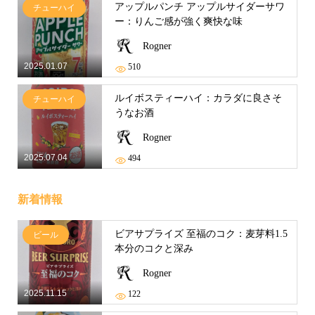
アップルパンチ アップルサイダーサワ
チューハイ
ー：りんご感が強く爽快な味
Rogner
2025.01.07
510
ルイボスティーハイ：カラダに良さそ
チューハイ
うなお酒
Rogner
2025.07.04
494
新着情報
ビアサプライズ 至福のコク：麦芽料1.5
ビール
本分のコクと深み
Rogner
2025.11.15
122