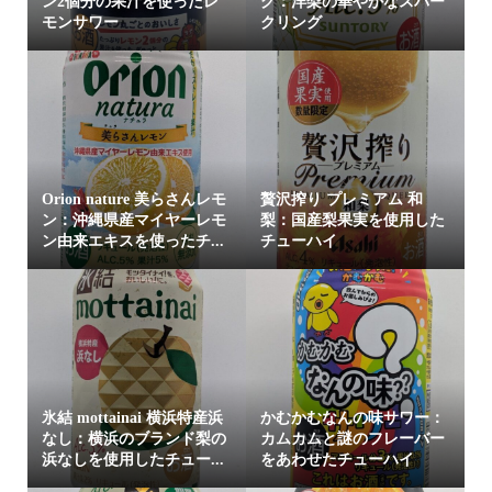
ン2個分の果汁を使ったレ
グ：洋梨の華やかなスパー
モンサワー
クリング
Orion nature 美らさんレモ
贅沢搾り プレミアム 和
ン：沖縄県産マイヤーレモ
梨：国産梨果実を使用した
ン由来エキスを使ったチ...
チューハイ
氷結 mottainai 横浜特産浜
かむかむなんの味サワー：
なし：横浜のブランド梨の
カムカムと謎のフレーバー
浜なしを使用したチュー...
をあわせたチューハイ