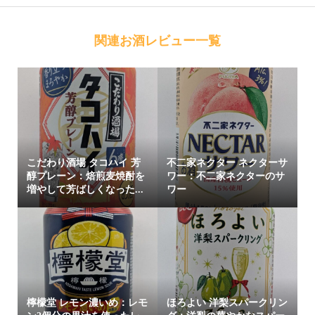
関連お酒レビュー一覧
こだわり酒場 タコハイ 芳
不二家ネクター ネクターサ
醇プレーン：焙煎麦焼酎を
ワー：不二家ネクターのサ
増やして芳ばしくなった...
ワー
檸檬堂 レモン濃いめ：レモ
ほろよい 洋梨スパークリン