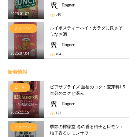
Rogner
2025.01.07
510
ルイボスティーハイ：カラダに良さそ
チューハイ
うなお酒
Rogner
2025.07.04
494
新着情報
ビアサプライズ 至福のコク：麦芽料1.5
ビール
本分のコクと深み
Rogner
2025.11.15
122
季節の檸檬堂 冬の香る柚子とレモン：
チューハイ
柚子香るレモンサワー