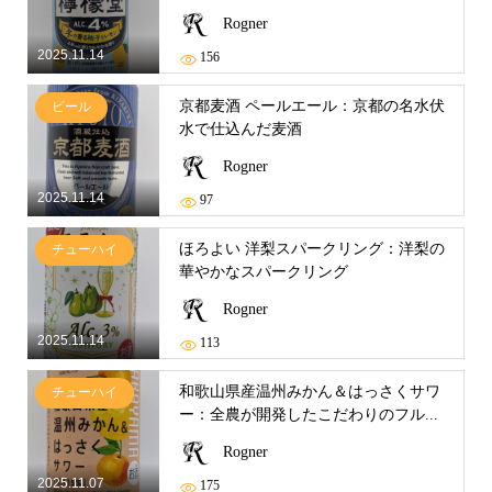
Rogner
2025.11.14
156
京都麦酒 ペールエール：京都の名水伏
ビール
水で仕込んだ麦酒
Rogner
2025.11.14
97
ほろよい 洋梨スパークリング：洋梨の
チューハイ
華やかなスパークリング
Rogner
2025.11.14
113
和歌山県産温州みかん＆はっさくサワ
チューハイ
ー：全農が開発したこだわりのフル...
Rogner
2025.11.07
175