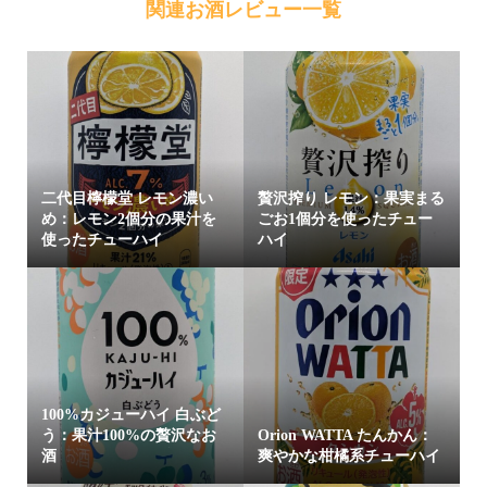
関連お酒レビュー一覧
二代目檸檬堂 レモン濃い
贅沢搾り レモン：果実まる
め：レモン2個分の果汁を
ごお1個分を使ったチュー
使ったチューハイ
ハイ
100%カジューハイ 白ぶど
う：果汁100%の贅沢なお
Orion WATTA たんかん：
酒
爽やかな柑橘系チューハイ