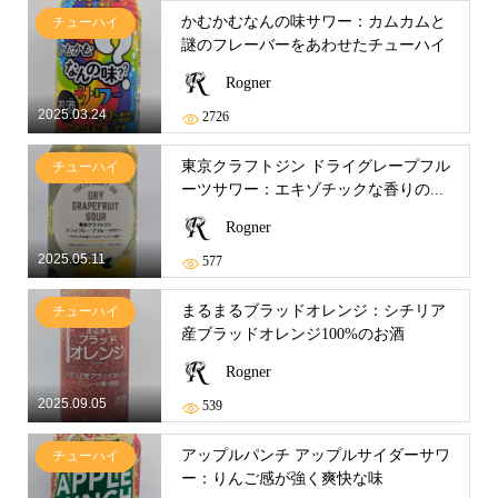
かむかむなんの味サワー：カムカムと
チューハイ
謎のフレーバーをあわせたチューハイ
Rogner
2025.03.24
2726
東京クラフトジン ドライグレープフル
チューハイ
ーツサワー：エキゾチックな香りの...
Rogner
2025.05.11
577
まるまるブラッドオレンジ：シチリア
チューハイ
産ブラッドオレンジ100%のお酒
Rogner
2025.09.05
539
アップルパンチ アップルサイダーサワ
チューハイ
ー：りんご感が強く爽快な味