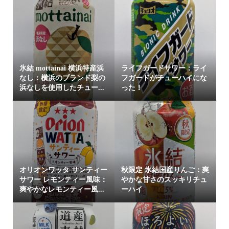
氷結 mottainai 横浜特産浜
ライフガードサワー：ライ
なし：横浜のブランド梨の
フガードがチューハイにな
浜なしを使用したチュー...
った！
オリオンワッタ サンティー
秋限定 氷結国産りんご：爽
サワー レモンティー風味：
やかな甘さのスッキリチュ
爽やかなレモンティー風...
ーハイ