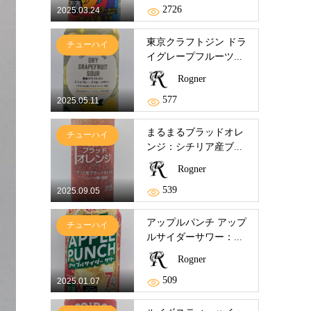
2726
2025.03.24
東京クラフトジン ドラ
チューハイ
イグレープフルーツ...
Rogner
577
2025.05.11
まるまるブラッドオレ
チューハイ
ンジ：シチリア産ブ...
Rogner
539
2025.09.05
アップルパンチ アップ
チューハイ
ルサイダーサワー：...
Rogner
509
2025.01.07