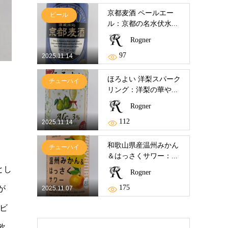
京都麦酒 ペールエー
ビール
ル：京都の名水伏水...
Rogner
97
2025.11.14
ほろよい 洋梨スパーク
チューハイ
リング：洋梨の華や...
Rogner
112
2025.11.14
和歌山県産温州みかん
チューハイ
＆はっさくサワー：...
とし
Rogner
175
が
2025.11.07
ビ
飲