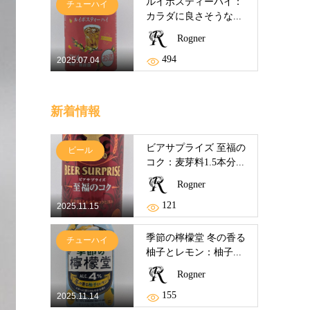
ルイボスティーハイ：
チューハイ
カラダに良さそうな...
Rogner
494
2025.07.04
新着情報
ビアサプライズ 至福の
ビール
コク：麦芽料1.5本分...
Rogner
121
2025.11.15
季節の檸檬堂 冬の香る
チューハイ
柚子とレモン：柚子...
Rogner
155
2025.11.14