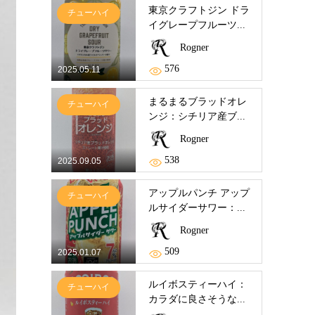
東京クラフトジン ドラ
チューハイ
イグレープフルーツ...
Rogner
576
2025.05.11
まるまるブラッドオレ
チューハイ
ンジ：シチリア産ブ...
Rogner
538
2025.09.05
アップルパンチ アップ
チューハイ
ルサイダーサワー：...
Rogner
509
2025.01.07
ルイボスティーハイ：
チューハイ
カラダに良さそうな...