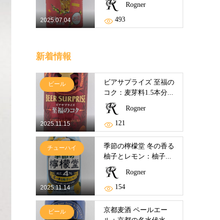
Rogner
493
2025.07.04
新着情報
ビアサプライズ 至福の
ビール
コク：麦芽料1.5本分...
Rogner
121
2025.11.15
季節の檸檬堂 冬の香る
チューハイ
柚子とレモン：柚子...
Rogner
154
2025.11.14
京都麦酒 ペールエー
ビール