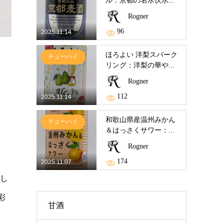
ル：京都の名水伏水...
Rogner
96
2025.11.14
ほろよい 洋梨スパーク
チューハイ
リング：洋梨の華や...
Rogner
112
2025.11.14
和歌山県産温州みかん
チューハイ
＆はっさくサワー：...
Rogner
174
2025.11.07
し
彩
甘酒