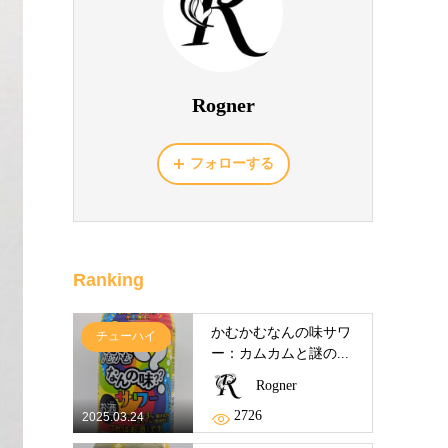
Rogner
フォローする
Ranking
かむかむなんの味サワ
チューハイ
ー：カムカムと謎の...
Rogner
2726
2025.03.24