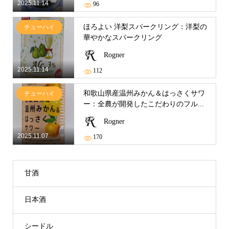
2025.11.14
96
ほろよい 洋梨スパークリング：洋梨の
チューハイ
華やかなスパークリング
Rogner
2025.11.14
112
和歌山県産温州みかん＆はっさくサワ
チューハイ
ー：全農が開発したこだわりのフル...
Rogner
2025.11.07
170
甘酒
日本酒
シードル