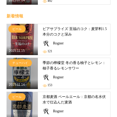
2025.07.04
492
新着情報
ビアサプライズ 至福のコク：麦芽料1.5
ビール
本分のコクと深み
Rogner
2025.11.15
121
季節の檸檬堂 冬の香る柚子とレモン：
チューハイ
柚子香るレモンサワー
Rogner
2025.11.14
153
京都麦酒 ペールエール：京都の名水伏
ビール
水で仕込んだ麦酒
Rogner