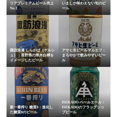
リアプレミアムビール売上
いましか味わえない旬のビ
No.1
ール
諏訪浪漫 しらかば（ケルシ
アサヒ生ビールマルエフ：
ュ）：長野県の県木白樺を
まろやかで飲みやすいビー
イメージしたビール
ル
ISEKADO ペールエール：
新一番搾り 糖質0：進化し
ISEKADOのフラッグシッ
た糖質0のビール
プビール