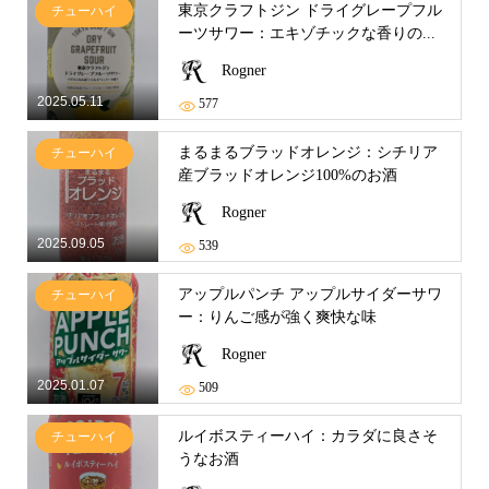
東京クラフトジン ドライグレープフル
チューハイ
ーツサワー：エキゾチックな香りの...
Rogner
2025.05.11
577
まるまるブラッドオレンジ：シチリア
チューハイ
産ブラッドオレンジ100%のお酒
Rogner
2025.09.05
539
アップルパンチ アップルサイダーサワ
チューハイ
ー：りんご感が強く爽快な味
Rogner
2025.01.07
509
ルイボスティーハイ：カラダに良さそ
チューハイ
うなお酒