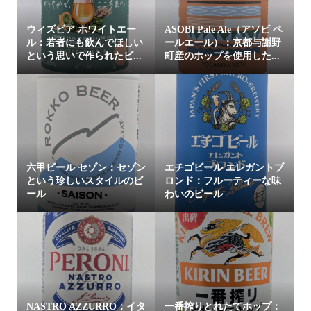
ウィズビア ホワイトエー
ASOBI Pale Ale（アソビ ペ
ル：若者にも飲んでほしい
ールエール）：京都与謝野
という思いで作られたビ...
町産のホップを使用した...
六甲ビール セゾン：セゾン
エチゴビール エレガントブ
という珍しいスタイルのビ
ロンド：フルーティーな味
ール
わいのビール
NASTRO AZZURRO：イタ
一番搾りとれたてホップ：