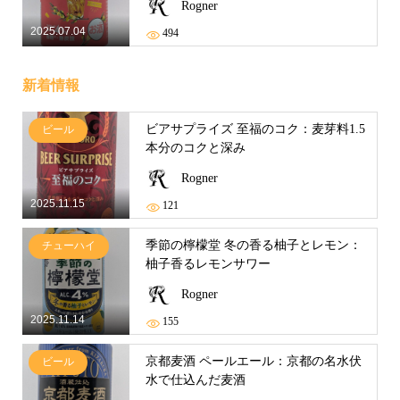
Rogner
2025.07.04
494
新着情報
ビアサプライズ 至福のコク：麦芽料1.5
ビール
本分のコクと深み
Rogner
2025.11.15
121
季節の檸檬堂 冬の香る柚子とレモン：
チューハイ
柚子香るレモンサワー
Rogner
2025.11.14
155
京都麦酒 ペールエール：京都の名水伏
ビール
水で仕込んだ麦酒