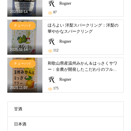
Rogner
2025.11.14
97
ほろよい 洋梨スパークリング：洋梨の
チューハイ
華やかなスパークリング
Rogner
2025.11.14
112
和歌山県産温州みかん＆はっさくサワ
チューハイ
ー：全農が開発したこだわりのフル...
Rogner
2025.11.07
175
甘酒
日本酒