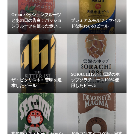
Orion パッションフルーツ
とあの日の告白：パッショ
プレミアムモルツ：マイル
ンフルーツを使った赤い...
ドな味わいのビール
SORACHI1984：伝説のホ
ザ・ビタリスト：苦味を追
ップソラチエース100%使
求したビール
用したビール
常陸野ネストビール セッシ
ドラゴンアイ マグナ：日本