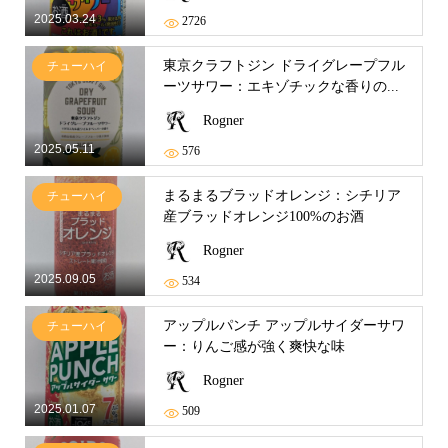
2025.03.24
2726
東京クラフトジン ドライグレープフル
チューハイ
ーツサワー：エキゾチックな香りの...
Rogner
2025.05.11
576
まるまるブラッドオレンジ：シチリア
チューハイ
産ブラッドオレンジ100%のお酒
Rogner
2025.09.05
534
アップルパンチ アップルサイダーサワ
チューハイ
ー：りんご感が強く爽快な味
Rogner
2025.01.07
509