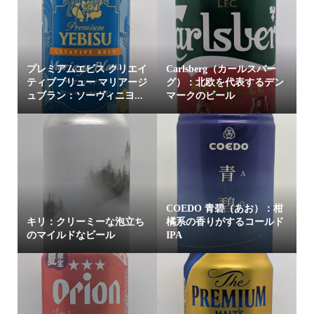
プレミアムエビス クリエイ
Carlsberg（カールスバー
ティブブリュー マリアージ
グ）：北欧を代表するデン
ュブラン：ソーヴィニヨ...
マークのビール
COEDO 青碧（あお）：柑
キリ：クリーミーな泡立ち
橘系の香りがするコールド
のマイルドなビール
IPA