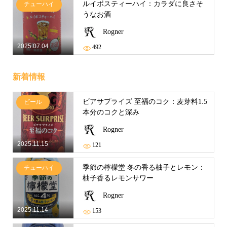
ルイボスティーハイ：カラダに良さそ
チューハイ
うなお酒
Rogner
2025.07.04
492
新着情報
ビアサプライズ 至福のコク：麦芽料1.5
ビール
本分のコクと深み
Rogner
2025.11.15
121
季節の檸檬堂 冬の香る柚子とレモン：
チューハイ
柚子香るレモンサワー
Rogner
2025.11.14
153