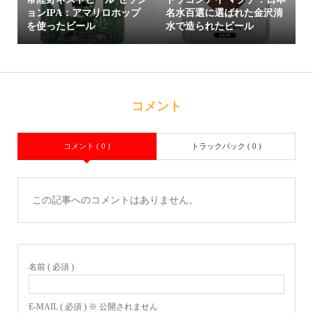
ョンIPA：アマリロホップ
名水百選に選ばれた金沢清
を使ったビール
水で造られたビール
コメント
コメント ( 0 )
トラックバック ( 0 )
この記事へのコメントはありません。
名前 ( 必須 )
E-MAIL ( 必須 ) ※ 公開されません