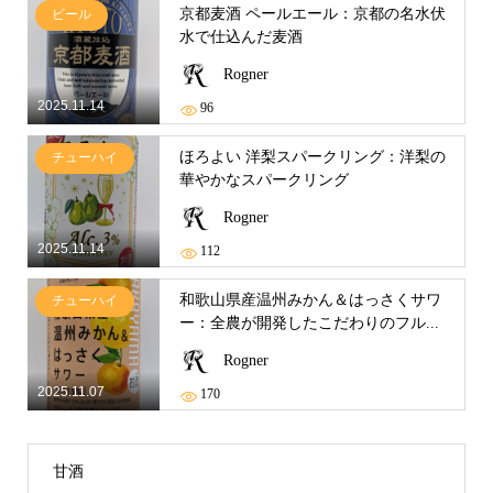
京都麦酒 ペールエール：京都の名水伏
ビール
水で仕込んだ麦酒
Rogner
2025.11.14
96
ほろよい 洋梨スパークリング：洋梨の
チューハイ
華やかなスパークリング
Rogner
2025.11.14
112
和歌山県産温州みかん＆はっさくサワ
チューハイ
ー：全農が開発したこだわりのフル...
Rogner
2025.11.07
170
甘酒