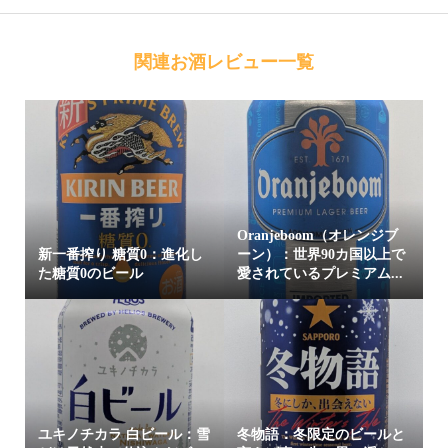
関連お酒レビュー一覧
Oranjeboom（オレンジブ
新一番搾り 糖質0：進化し
ーン）：世界90カ国以上で
た糖質0のビール
愛されているプレミアム...
ユキノチカラ 白ビール：雪
冬物語：冬限定のビールと