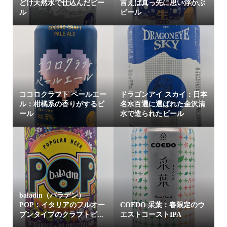
どけ天然水で仕込んだビー
言えば真っ先に思い浮かぶ
ル
ビール
ココロクラフト ペールエー
ドラゴンアイ スカイ：日本
ル：柑橘系の香りがするビ
名水百選に選ばれた金沢清
ール
水で造られたビール
baladin（バラデン）
POP：イタリアのフルオー
COEDO 采葉：春限定のウ
プンタイプのクラフトビ...
エストコーストIPA