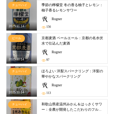
季節の檸檬堂 冬の香る柚子とレモン：
チューハイ
柚子香るレモンサワー
Rogner
2025.11.14
156
京都麦酒 ペールエール：京都の名水伏
ビール
水で仕込んだ麦酒
Rogner
2025.11.14
97
ほろよい 洋梨スパークリング：洋梨の
チューハイ
華やかなスパークリング
Rogner
2025.11.14
113
和歌山県産温州みかん＆はっさくサワ
チューハイ
ー：全農が開発したこだわりのフル...