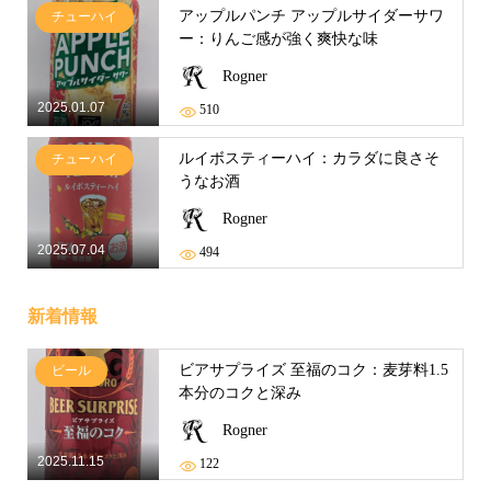
アップルパンチ アップルサイダーサワ
チューハイ
ー：りんご感が強く爽快な味
Rogner
2025.01.07
510
ルイボスティーハイ：カラダに良さそ
チューハイ
うなお酒
Rogner
2025.07.04
494
新着情報
ビアサプライズ 至福のコク：麦芽料1.5
ビール
本分のコクと深み
Rogner
2025.11.15
122