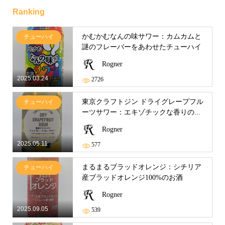
Ranking
かむかむなんの味サワー：カムカムと
チューハイ
謎のフレーバーをあわせたチューハイ
Rogner
2025.03.24
2726
東京クラフトジン ドライグレープフル
チューハイ
ーツサワー：エキゾチックな香りの...
Rogner
2025.05.11
577
まるまるブラッドオレンジ：シチリア
チューハイ
産ブラッドオレンジ100%のお酒
Rogner
2025.09.05
539