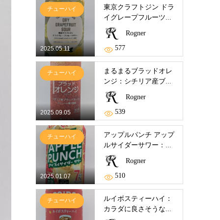
東京クラフトジン ドラ
チューハイ
イグレープフルーツ...
Rogner
577
2025.05.11
まるまるブラッドオレ
チューハイ
ンジ：シチリア産ブ...
Rogner
539
2025.09.05
アップルパンチ アップ
チューハイ
ルサイダーサワー：...
Rogner
510
2025.01.07
ルイボスティーハイ：
チューハイ
カラダに良さそうな...