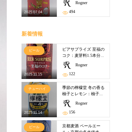
Rogner
494
2025.07.04
新着情報
ビアサプライズ 至福の
ビール
コク：麦芽料1.5本分...
Rogner
122
2025.11.15
季節の檸檬堂 冬の香る
チューハイ
柚子とレモン：柚子...
Rogner
156
2025.11.14
京都麦酒 ペールエー
ビール