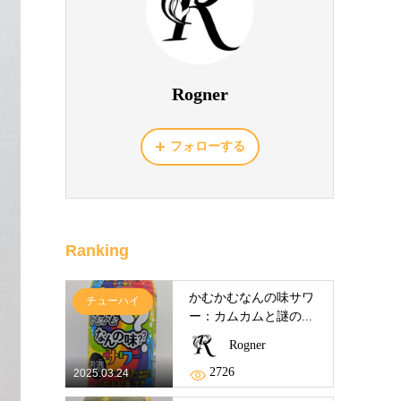
Rogner
フォローする
Ranking
かむかむなんの味サワ
チューハイ
ー：カムカムと謎の...
Rogner
2726
2025.03.24