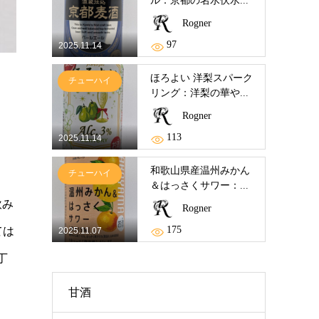
ル：京都の名水伏水...
Rogner
97
2025.11.14
ほろよい 洋梨スパーク
チューハイ
リング：洋梨の華や...
Rogner
113
2025.11.14
和歌山県産温州みかん
チューハイ
＆はっさくサワー：...
飲み
Rogner
175
ては
2025.11.07
丁
甘酒