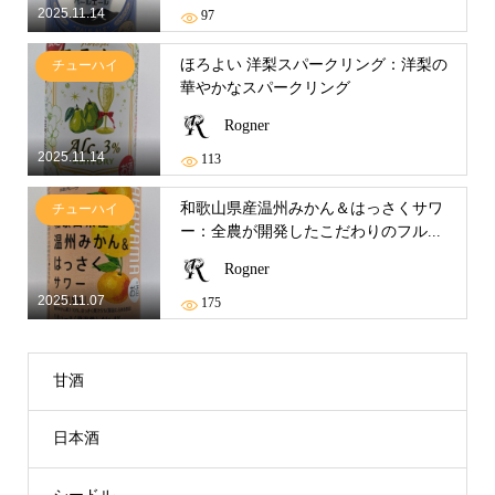
2025.11.14
97
ほろよい 洋梨スパークリング：洋梨の
チューハイ
華やかなスパークリング
Rogner
2025.11.14
113
和歌山県産温州みかん＆はっさくサワ
チューハイ
ー：全農が開発したこだわりのフル...
Rogner
2025.11.07
175
甘酒
日本酒