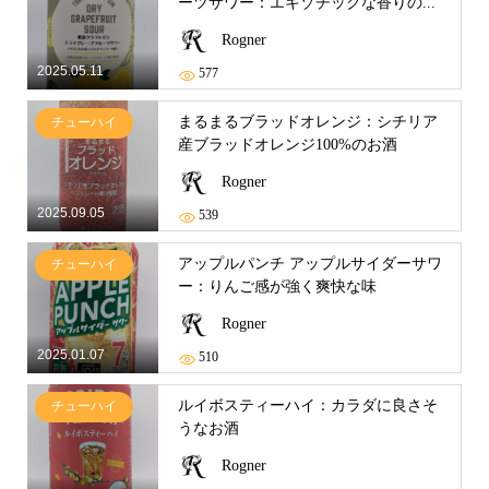
ーツサワー：エキゾチックな香りの...
Rogner
2025.05.11
577
まるまるブラッドオレンジ：シチリア
チューハイ
産ブラッドオレンジ100%のお酒
Rogner
2025.09.05
539
アップルパンチ アップルサイダーサワ
チューハイ
ー：りんご感が強く爽快な味
Rogner
2025.01.07
510
ルイボスティーハイ：カラダに良さそ
チューハイ
うなお酒
Rogner