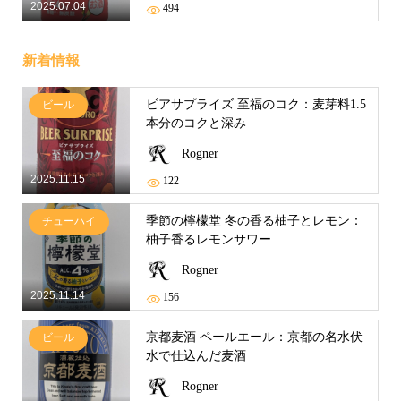
2025.07.04
494
新着情報
ビアサプライズ 至福のコク：麦芽料1.5
ビール
本分のコクと深み
Rogner
2025.11.15
122
季節の檸檬堂 冬の香る柚子とレモン：
チューハイ
柚子香るレモンサワー
Rogner
2025.11.14
156
京都麦酒 ペールエール：京都の名水伏
ビール
水で仕込んだ麦酒
Rogner