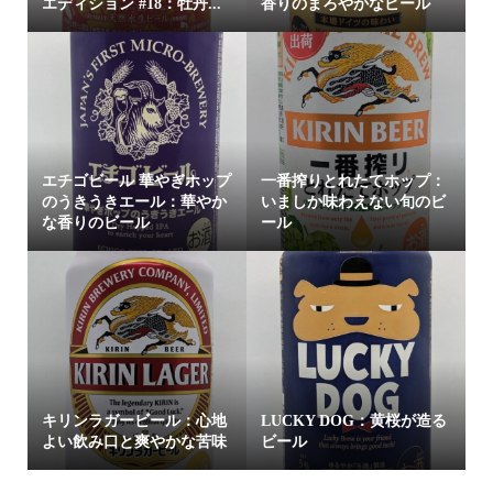
エディション #18：牡丹...
香りのまろやかなビール
エチゴビール 華やぎホップ
一番搾りとれたてホップ：
のうきうきエール：華やか
いましか味わえない旬のビ
な香りのビール
ール
キリンラガービール：心地
LUCKY DOG：黄桜が造る
よい飲み口と爽やかな苦味
ビール