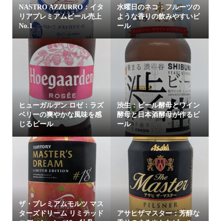
NASTRO AZZURRO：イタ
水曜日のネコ：フルーツの
リアプレミアムビール売上
ような香りの飲みやすいビ
No.1
ール
ヒューガルデン ロゼ：ラズ
渋生：ビール酵母とワイン
ベリーの爽やかな風味を感
酵母と日本酒酵母が作るビ
じるビール
ール
ザ・プレミアムモルツ マス
ターズドリーム リミテッド
アサヒザマスター：芳醇な