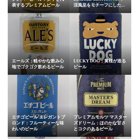
表するプレミアムビール
涼風至をモチーフにした...
エールズ：軽やかな飲み心
LUCKY DOG：黄桜が造る
地でゴクゴク飲めるビール
ビール
エチゴビール エレガントブ
プレミアムモルツ マスター
ロンド：フルーティーな味
ズドリーム：ほのかな甘さ
わいのビール
とコクのあるビール