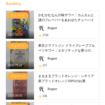
Ranking
かむかむなんの味サワー：カムカムと
チューハイ
謎のフレーバーをあわせたチューハイ
Rogner
2025.03.24
2726
東京クラフトジン ドライグレープフル
チューハイ
ーツサワー：エキゾチックな香りの...
Rogner
2025.05.11
577
まるまるブラッドオレンジ：シチリア
チューハイ
産ブラッドオレンジ100%のお酒
Rogner
2025.09.05
539