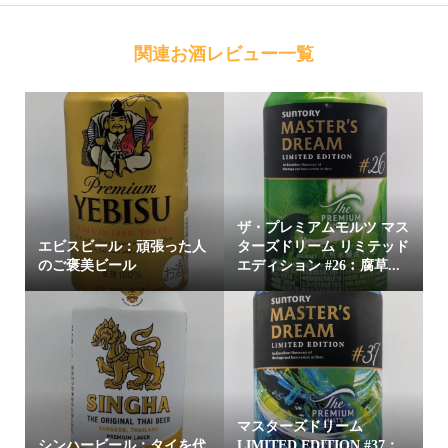
関連お酒レビュー一覧
ザ・プレミアムモルツ マス
エビスビール：頑張った人
ターズドリーム リミテッド
のご褒美ビール
エディション #26︰腐草...
マスターズドリーム
シンハービール：タイを代
LIMITED EDITION #37：