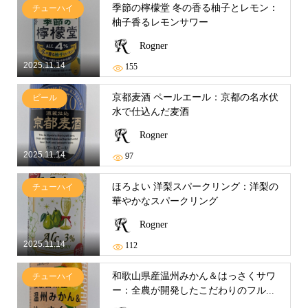
季節の檸檬堂 冬の香る柚子とレモン：
チューハイ
柚子香るレモンサワー
Rogner
2025.11.14
155
京都麦酒 ペールエール：京都の名水伏
ビール
水で仕込んだ麦酒
Rogner
2025.11.14
97
ほろよい 洋梨スパークリング：洋梨の
チューハイ
華やかなスパークリング
Rogner
2025.11.14
112
和歌山県産温州みかん＆はっさくサワ
チューハイ
ー：全農が開発したこだわりのフル...