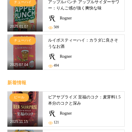
アップルパンチ アップルサイダーサワ
チューハイ
ー：りんご感が強く爽快な味
Rogner
2025.01.07
509
ルイボスティーハイ：カラダに良さそ
チューハイ
うなお酒
Rogner
2025.07.04
494
新着情報
ビアサプライズ 至福のコク：麦芽料1.5
ビール
本分のコクと深み
Rogner
2025.11.15
121