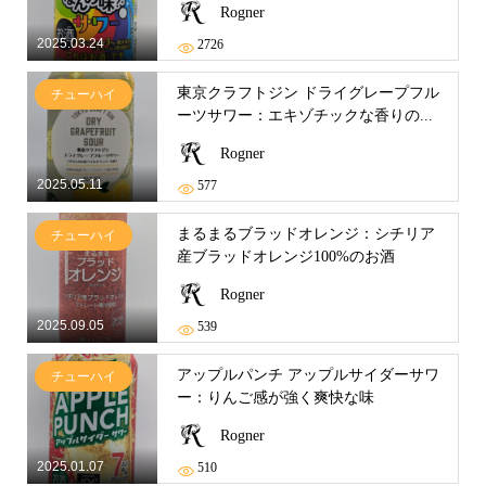
Rogner
2025.03.24
2726
東京クラフトジン ドライグレープフル
チューハイ
ーツサワー：エキゾチックな香りの...
Rogner
2025.05.11
577
まるまるブラッドオレンジ：シチリア
チューハイ
産ブラッドオレンジ100%のお酒
Rogner
2025.09.05
539
アップルパンチ アップルサイダーサワ
チューハイ
ー：りんご感が強く爽快な味
Rogner
2025.01.07
510