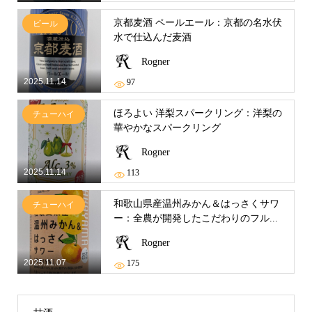
京都麦酒 ペールエール：京都の名水伏
ビール
水で仕込んだ麦酒
Rogner
2025.11.14
97
ほろよい 洋梨スパークリング：洋梨の
チューハイ
華やかなスパークリング
Rogner
2025.11.14
113
和歌山県産温州みかん＆はっさくサワ
チューハイ
ー：全農が開発したこだわりのフル...
Rogner
2025.11.07
175