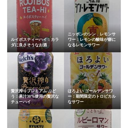
ニッポンのシン．レモンサ
ルイボスティーハイ：カラ
ワー：レモンの酸味が癖に
ダに良さそうなお酒
なるレモンサワー
贅沢搾りプレミアム ぶど
ほろよい ゴールデンサワ
う：果汁30%使用の贅沢な
ー：期間限定のトロピカル
チューハイ
なサワー