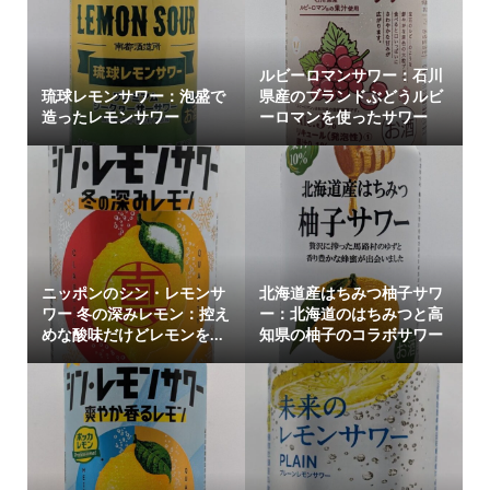
ルビーロマンサワー：石川
琉球レモンサワー：泡盛で
県産のブランドぶどうルビ
造ったレモンサワー
ーロマンを使ったサワー
ニッポンのシン・レモンサ
北海道産はちみつ柚子サワ
ワー 冬の深みレモン：控え
ー：北海道のはちみつと高
めな酸味だけどレモンを...
知県の柚子のコラボサワー