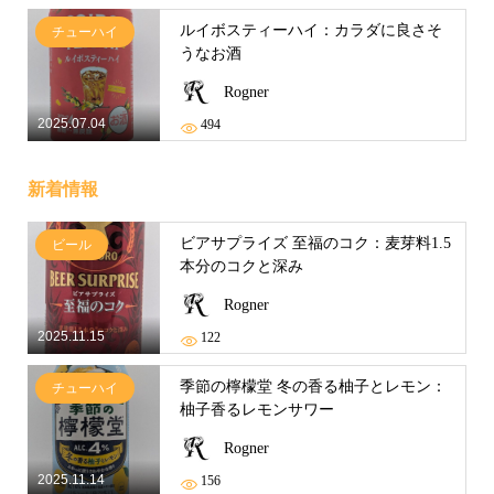
ルイボスティーハイ：カラダに良さそ
チューハイ
うなお酒
Rogner
2025.07.04
494
新着情報
ビアサプライズ 至福のコク：麦芽料1.5
ビール
本分のコクと深み
Rogner
2025.11.15
122
季節の檸檬堂 冬の香る柚子とレモン：
チューハイ
柚子香るレモンサワー
Rogner
2025.11.14
156