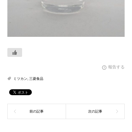
報告する
ミツカン
,
三菱食品