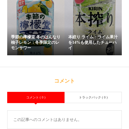
季節の檸檬堂 冬のはんなり
本絞り ライム：ライム果汁
柚子レモン：冬季限定のレ
を14%も使用したチューハ
モンサワー
イ
コメント
コメント ( 0 )
トラックバック ( 0 )
この記事へのコメントはありません。