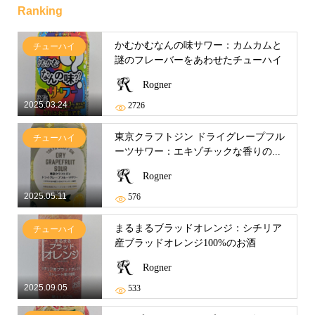
Ranking
かむかむなんの味サワー：カムカムと
チューハイ
謎のフレーバーをあわせたチューハイ
Rogner
2025.03.24
2726
東京クラフトジン ドライグレープフル
チューハイ
ーツサワー：エキゾチックな香りの...
Rogner
2025.05.11
576
まるまるブラッドオレンジ：シチリア
チューハイ
産ブラッドオレンジ100%のお酒
Rogner
2025.09.05
533