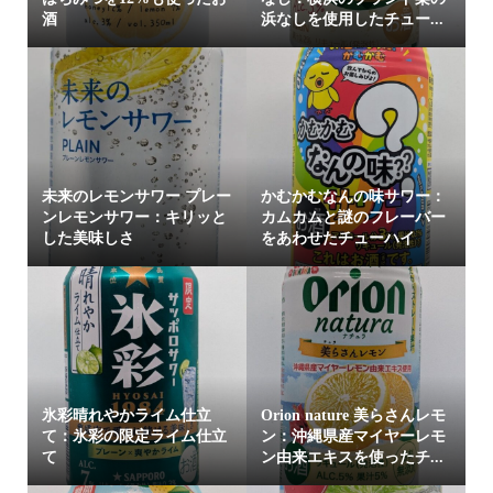
酒
浜なしを使用したチュー...
未来のレモンサワー プレー
かむかむなんの味サワー：
ンレモンサワー：キリッと
カムカムと謎のフレーバー
した美味しさ
をあわせたチューハイ
氷彩晴れやかライム仕立
Orion nature 美らさんレモ
て：氷彩の限定ライム仕立
ン：沖縄県産マイヤーレモ
て
ン由来エキスを使ったチ...