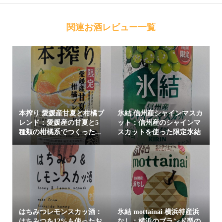
関連お酒レビュー一覧
本搾り 愛媛産甘夏と柑橘ブ
氷結 信州産シャインマスカ
レンド：愛媛産の甘夏と5
ット：信州産のシャインマ
種類の柑橘系でつくった...
スカットを使った限定氷結
はちみつレモンスカッ酒：
氷結 mottainai 横浜特産浜
はちみつを12%も使ったお
なし：横浜のブランド梨の