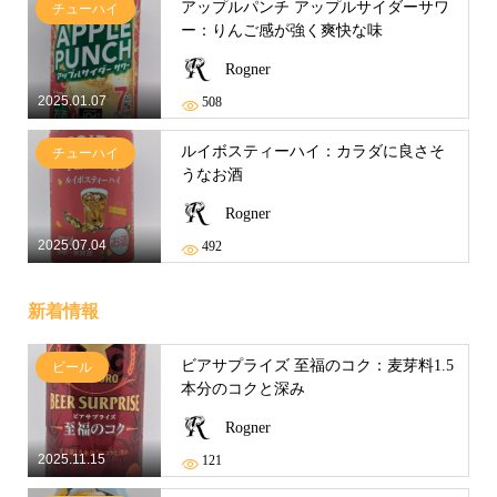
アップルパンチ アップルサイダーサワ
チューハイ
ー：りんご感が強く爽快な味
Rogner
2025.01.07
508
ルイボスティーハイ：カラダに良さそ
チューハイ
うなお酒
Rogner
2025.07.04
492
新着情報
ビアサプライズ 至福のコク：麦芽料1.5
ビール
本分のコクと深み
Rogner
2025.11.15
121