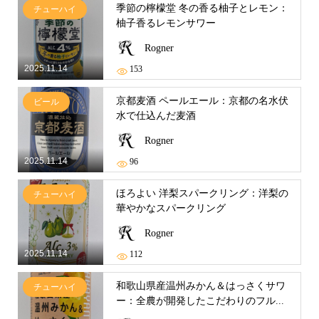
季節の檸檬堂 冬の香る柚子とレモン：
チューハイ
柚子香るレモンサワー
Rogner
2025.11.14
153
京都麦酒 ペールエール：京都の名水伏
ビール
水で仕込んだ麦酒
Rogner
2025.11.14
96
ほろよい 洋梨スパークリング：洋梨の
チューハイ
華やかなスパークリング
Rogner
2025.11.14
112
和歌山県産温州みかん＆はっさくサワ
チューハイ
ー：全農が開発したこだわりのフル...