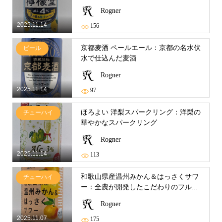
Rogner
2025.11.14
156
京都麦酒 ペールエール：京都の名水伏
ビール
水で仕込んだ麦酒
Rogner
2025.11.14
97
ほろよい 洋梨スパークリング：洋梨の
チューハイ
華やかなスパークリング
Rogner
2025.11.14
113
和歌山県産温州みかん＆はっさくサワ
チューハイ
ー：全農が開発したこだわりのフル...
Rogner
2025.11.07
175