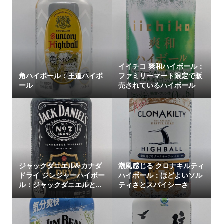
イイチコ 爽和ハイボール：
角ハイボール：王道ハイボ
ファミリーマート限定で販
ール
売されているハイボール
ジャックダニエル&カナダ
潮風感じる クロナキルティ
ドライ ジンジャーハイボー
ハイボール：ほどよいソル
ル：ジャックダニエルと...
ティさとスパイシーさ