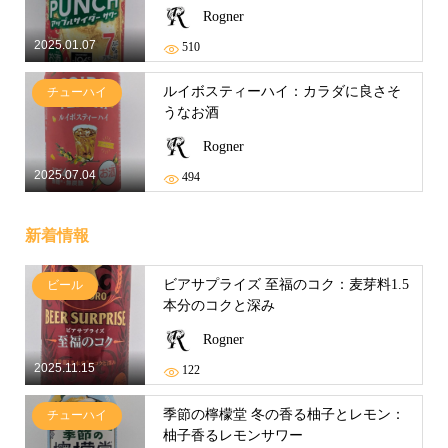
Rogner
2025.01.07
510
ルイボスティーハイ：カラダに良さそ
チューハイ
うなお酒
Rogner
2025.07.04
494
新着情報
ビアサプライズ 至福のコク：麦芽料1.5
ビール
本分のコクと深み
Rogner
2025.11.15
122
季節の檸檬堂 冬の香る柚子とレモン：
チューハイ
柚子香るレモンサワー