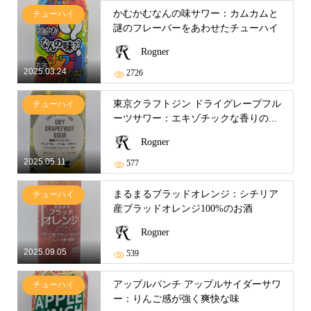
かむかむなんの味サワー：カムカムと
チューハイ
謎のフレーバーをあわせたチューハイ
Rogner
2025.03.24
2726
東京クラフトジン ドライグレープフル
チューハイ
ーツサワー：エキゾチックな香りの...
Rogner
2025.05.11
577
まるまるブラッドオレンジ：シチリア
チューハイ
産ブラッドオレンジ100%のお酒
Rogner
2025.09.05
539
アップルパンチ アップルサイダーサワ
チューハイ
ー：りんご感が強く爽快な味