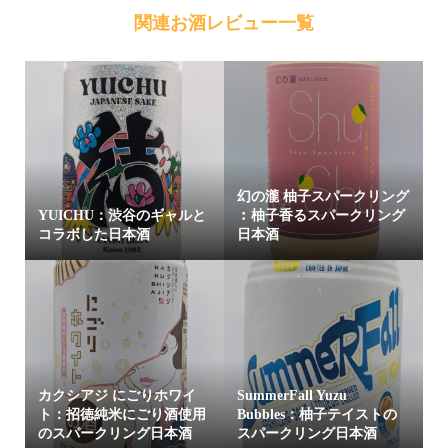
関連お酒レビュー一覧
幻の瀧 柚子スパークリング
YUICHU：渋谷のギャルと
︰柚子香るスパークリング
コラボした日本酒
日本酒
カクシアジ にごりホワイ
SummerFall Yuzu
ト：招徳純米にごり酒使用
Bubbles：柚子テイストの
のスパークリング日本酒
スパークリング日本酒