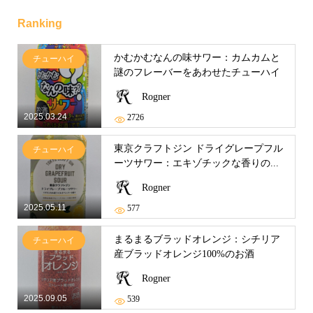
Ranking
かむかむなんの味サワー：カムカムと
チューハイ
謎のフレーバーをあわせたチューハイ
Rogner
2025.03.24
2726
東京クラフトジン ドライグレープフル
チューハイ
ーツサワー：エキゾチックな香りの...
Rogner
2025.05.11
577
まるまるブラッドオレンジ：シチリア
チューハイ
産ブラッドオレンジ100%のお酒
Rogner
2025.09.05
539