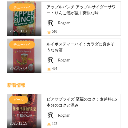
アップルパンチ アップルサイダーサワ
チューハイ
ー：りんご感が強く爽快な味
Rogner
2025.01.07
510
ルイボスティーハイ：カラダに良さそ
チューハイ
うなお酒
Rogner
2025.07.04
494
新着情報
ビアサプライズ 至福のコク：麦芽料1.5
ビール
本分のコクと深み
Rogner
2025.11.15
122