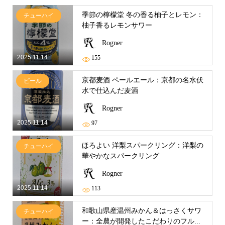
季節の檸檬堂 冬の香る柚子とレモン：
チューハイ
柚子香るレモンサワー
Rogner
2025.11.14
155
京都麦酒 ペールエール：京都の名水伏
ビール
水で仕込んだ麦酒
Rogner
2025.11.14
97
ほろよい 洋梨スパークリング：洋梨の
チューハイ
華やかなスパークリング
Rogner
2025.11.14
113
和歌山県産温州みかん＆はっさくサワ
チューハイ
ー：全農が開発したこだわりのフル...