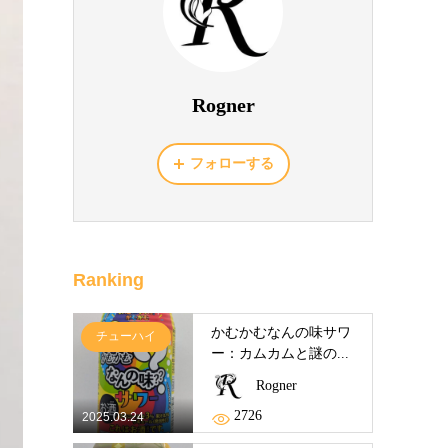
Rogner
フォローする
Ranking
かむかむなんの味サワ
チューハイ
ー：カムカムと謎の...
Rogner
2726
2025.03.24