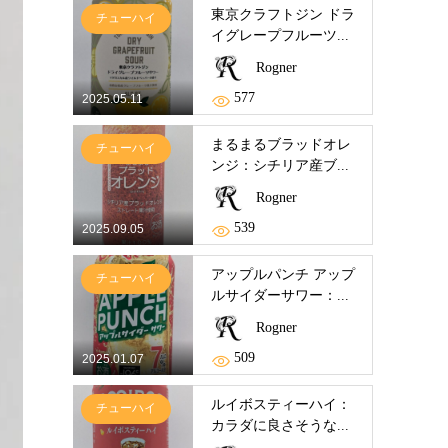
東京クラフトジン ドラ
チューハイ
イグレープフルーツ...
Rogner
577
2025.05.11
まるまるブラッドオレ
チューハイ
ンジ：シチリア産ブ...
Rogner
539
2025.09.05
アップルパンチ アップ
チューハイ
ルサイダーサワー：...
Rogner
509
2025.01.07
ルイボスティーハイ：
チューハイ
カラダに良さそうな...