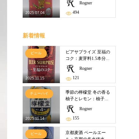
Rogner
494
2025.07.04
新着情報
ビアサプライズ 至福の
ビール
コク：麦芽料1.5本分...
Rogner
121
2025.11.15
季節の檸檬堂 冬の香る
チューハイ
柚子とレモン：柚子...
Rogner
155
2025.11.14
京都麦酒 ペールエー
ビール