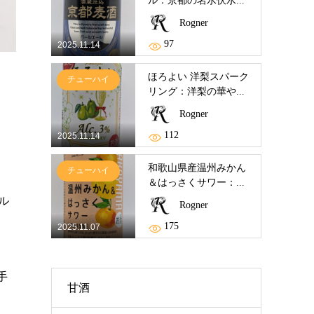
ル：京都の名水伏水...
Rogner
97
2025.11.14
ほろよい 洋梨スパーク
チューハイ
リング：洋梨の華や...
Rogner
112
2025.11.14
和歌山県産温州みかん
チューハイ
＆はっさくサワー：...
ル
Rogner
175
2025.11.07
手
甘酒