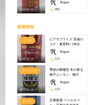
Rogner
492
2025.07.04
新着情報
ビアサプライズ 至福の
ビール
コク：麦芽料1.5本分...
Rogner
121
2025.11.15
季節の檸檬堂 冬の香る
チューハイ
柚子とレモン：柚子...
Rogner
153
2025.11.14
京都麦酒 ペールエー
ビール