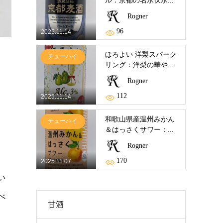
ル：京都の名水伏水...
Rogner
96
2025.11.14
ほろよい 洋梨スパーク
チューハイ
リング：洋梨の華や...
Rogner
112
2025.11.14
和歌山県産温州みかん
チューハイ
＆はっさくサワー：...
Rogner
170
2025.11.07
い
べ
甘酒