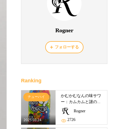
Rogner
フォローする
Ranking
かむかむなんの味サワ
チューハイ
ー：カムカムと謎の...
Rogner
2726
2025.03.24