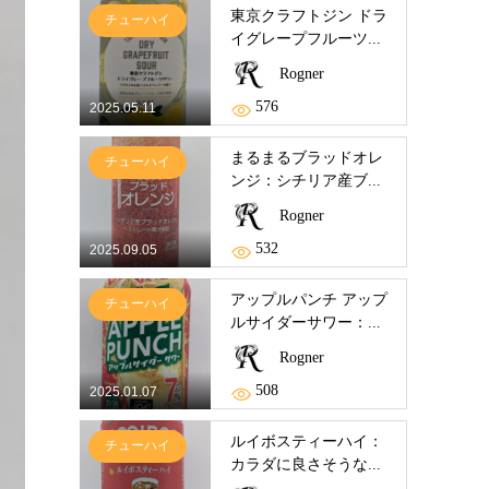
東京クラフトジン ドラ
チューハイ
イグレープフルーツ...
Rogner
576
2025.05.11
まるまるブラッドオレ
チューハイ
ンジ：シチリア産ブ...
Rogner
532
2025.09.05
アップルパンチ アップ
チューハイ
ルサイダーサワー：...
Rogner
508
2025.01.07
ルイボスティーハイ：
チューハイ
カラダに良さそうな...