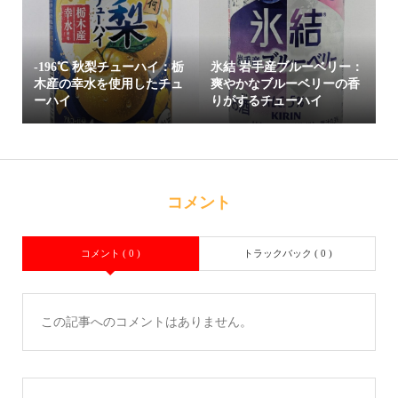
-196℃ 秋梨チューハイ：栃
氷結 岩手産ブルーベリー：
木産の幸水を使用したチュ
爽やかなブルーベリーの香
ーハイ
りがするチューハイ
コメント
コメント ( 0 )
トラックバック ( 0 )
この記事へのコメントはありません。