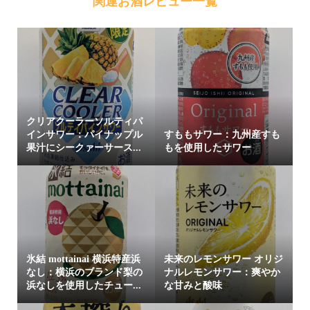
関連お酒レビュー一覧
クリアクーラーソルティパ
インサワー：パイナップル
すももサワー：九州産すも
果汁にシークァーサース...
もを使用したサワー
氷結 mottainai 横浜特産浜
未来のレモンサワー オリジ
なし：横浜のブランド梨の
ナルレモンサワー：爽やか
浜なしを使用したチュー...
な甘みと酸味