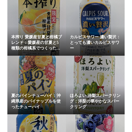
本搾り 愛媛産甘夏と柑橘ブ
カルピスサワー 濃い贅沢：
レンド：愛媛産の甘夏と5
とっても濃いカルピスサワ
種類の柑橘系でつくった...
ー
夏のパインチューハイ：沖
ほろよい 洋梨スパークリン
縄県産のパイナップルを使
グ：洋梨の華やかなスパー
ったチューハイ
クリング