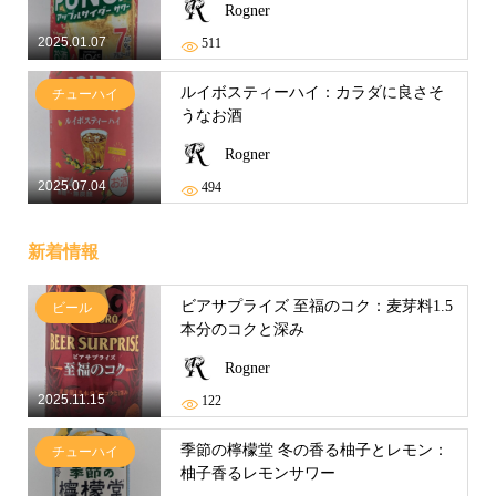
Rogner
2025.01.07
511
ルイボスティーハイ：カラダに良さそ
チューハイ
うなお酒
Rogner
2025.07.04
494
新着情報
ビアサプライズ 至福のコク：麦芽料1.5
ビール
本分のコクと深み
Rogner
2025.11.15
122
季節の檸檬堂 冬の香る柚子とレモン：
チューハイ
柚子香るレモンサワー