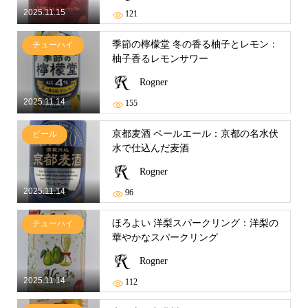
2025.11.15
121
季節の檸檬堂 冬の香る柚子とレモン：
チューハイ
柚子香るレモンサワー
Rogner
2025.11.14
155
京都麦酒 ペールエール：京都の名水伏
ビール
水で仕込んだ麦酒
Rogner
2025.11.14
96
ほろよい 洋梨スパークリング：洋梨の
チューハイ
華やかなスパークリング
Rogner
2025.11.14
112