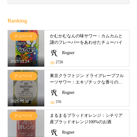
Ranking
かむかむなんの味サワー：カムカムと
チューハイ
謎のフレーバーをあわせたチューハイ
Rogner
2025.03.24
2726
東京クラフトジン ドライグレープフル
チューハイ
ーツサワー：エキゾチックな香りの...
Rogner
2025.05.11
576
まるまるブラッドオレンジ：シチリア
チューハイ
産ブラッドオレンジ100%のお酒
Rogner