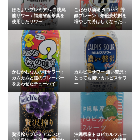
ほろよいプレミアム 白桃烏
こだわり酒場 タコハイ 芳
龍サワー︰福建省産茶葉を
醇プレーン：焙煎麦焼酎を
使用したサワー
増やして芳ばしくなった...
かむかむなんの味サワー：
カルピスサワー 濃い贅沢：
カムカムと謎のフレーバー
とっても濃いカルピスサワ
をあわせたチューハイ
ー
贅沢搾りプレミアム ぶど
沖縄県産トロピカルフルー