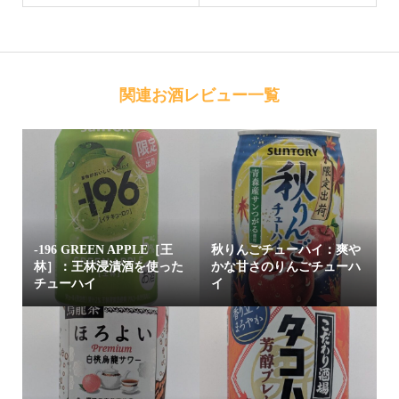
関連お酒レビュー一覧
-196 GREEN APPLE［王
秋りんごチューハイ：爽や
林］：王林浸漬酒を使った
かな甘さのりんごチューハ
チューハイ
イ