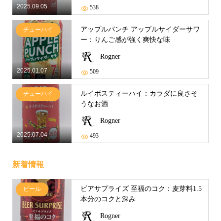
2025.09.05
538
アップルパンチ アップルサイダーサワ
チューハイ
ー：りんご感が強く爽快な味
Rogner
2025.01.07
509
ルイボスティーハイ：カラダに良さそ
チューハイ
うなお酒
Rogner
2025.07.04
493
新着情報
ビアサプライズ 至福のコク：麦芽料1.5
ビール
本分のコクと深み
Rogner