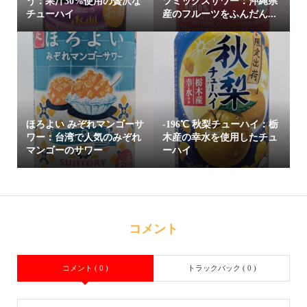
う：果汁30%使用の贅沢な
ツミックスサワー：沖縄県
チューハイ
産のフルーツをふんだん...
ほろよい みぞれマンゴーサ
-196℃ 秋梨チューハイ：栃
ワー：台湾で人気のみぞれ
木産の幸水を使用したチュ
マンゴーのサワー
ーハイ
コメント
コメント ( 0 )
トラックバック ( 0 )