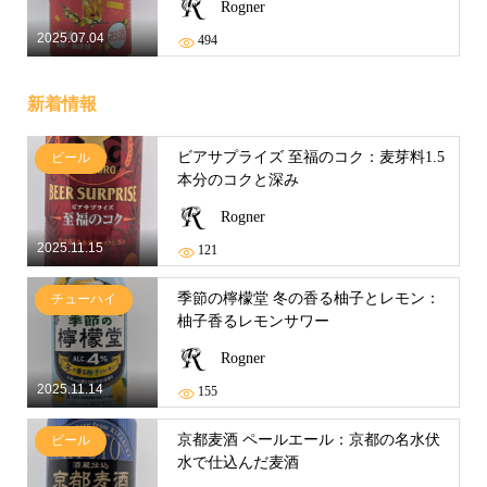
Rogner
2025.07.04
494
新着情報
ビアサプライズ 至福のコク：麦芽料1.5
ビール
本分のコクと深み
Rogner
2025.11.15
121
季節の檸檬堂 冬の香る柚子とレモン：
チューハイ
柚子香るレモンサワー
Rogner
2025.11.14
155
京都麦酒 ペールエール：京都の名水伏
ビール
水で仕込んだ麦酒