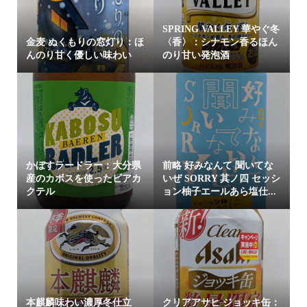
SPRING VALLEY 華やぐ冬
金麦 ぬくもりの窓灯り：ほ
〈香〉：シナモン香るほん
んのり甘く優しい味わい
のり甘い発泡酒
かぼすラードラー：大分県
前略 好みなんて 聞いてな
産のカボスを使ったビアカ
いぜ SORRY 其ノ四 セッシ
クテル
ョン柚子エールあら塩仕...
本麒麟味わい濃厚冬仕立
クリアアサヒ ジョッキ缶：