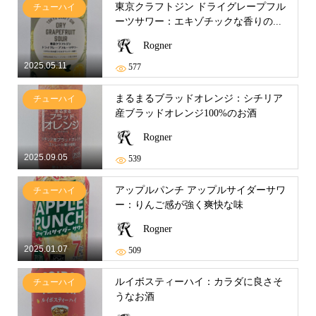
東京クラフトジン ドライグレープフル
チューハイ
ーツサワー：エキゾチックな香りの...
Rogner
2025.05.11
577
まるまるブラッドオレンジ：シチリア
チューハイ
産ブラッドオレンジ100%のお酒
Rogner
2025.09.05
539
アップルパンチ アップルサイダーサワ
チューハイ
ー：りんご感が強く爽快な味
Rogner
2025.01.07
509
ルイボスティーハイ：カラダに良さそ
チューハイ
うなお酒