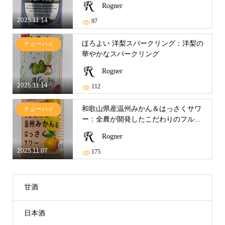
Rogner
2025.11.14
97
ほろよい 洋梨スパークリング：洋梨の
チューハイ
華やかなスパークリング
Rogner
2025.11.14
112
和歌山県産温州みかん＆はっさくサワ
チューハイ
ー：全農が開発したこだわりのフル...
Rogner
2025.11.07
175
甘酒
日本酒