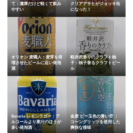
て：濃厚だけど軽くて飲み
クリアアサヒがジョッキ缶
やすい
になった！
オリオン 麦職人：麦芽を倍
軽井沢香りのクラフト柚
増させたビールに近い発泡
子：柚子香るクラフトビー
酒
ル
Bavaria レモンラガー：ア
金麦 ビー玉色の青い空 ：
ルコールより果汁のほうが
コーングリッツを使用した
多い発泡酒
爽快な後味