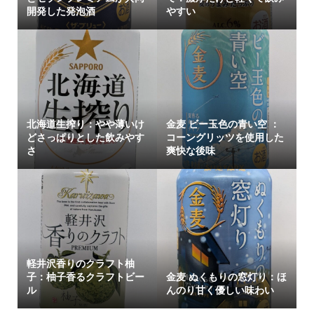
開発した発泡酒
やすい
北海道生搾り：やや薄いけ
金麦 ビー玉色の青い空 ：
どさっぱりとした飲みやす
コーングリッツを使用した
さ
爽快な後味
軽井沢香りのクラフト柚
子：柚子香るクラフトビー
金麦 ぬくもりの窓灯り：ほ
ル
んのり甘く優しい味わい