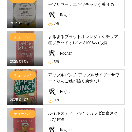
ーツサワー：エキゾチックな香りの...
Rogner
2025.05.11
576
まるまるブラッドオレンジ：シチリア
チューハイ
産ブラッドオレンジ100%のお酒
Rogner
2025.09.05
539
アップルパンチ アップルサイダーサワ
チューハイ
ー：りんご感が強く爽快な味
Rogner
2025.01.07
509
ルイボスティーハイ：カラダに良さそ
チューハイ
うなお酒
Rogner