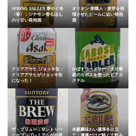
SPRING VALLEY 華やぐ冬
オリオン 麦職人：麦芽を倍
〈香〉：シナモン香るほん
増させたビールに近い発泡
のり甘い発泡酒
酒
クリアアサヒ ジョッキ缶：
かぼすラードラー：大分県
クリアアサヒがジョッキ缶
産のカボスを使ったビアカ
になった！
クテル
ザ・ブリュー：サントリー
本麒麟味わい濃厚冬仕立
とセブンプレミアムが共同
て：濃厚だけど軽くて飲み