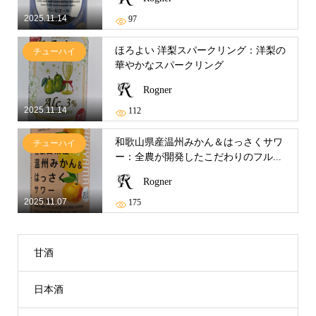
2025.11.14
97
ほろよい 洋梨スパークリング：洋梨の
チューハイ
華やかなスパークリング
Rogner
2025.11.14
112
和歌山県産温州みかん＆はっさくサワ
チューハイ
ー：全農が開発したこだわりのフル...
Rogner
2025.11.07
175
甘酒
日本酒