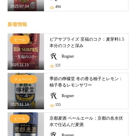
2025.07.04
494
新着情報
ビアサプライズ 至福のコク：麦芽料1.5
ビール
本分のコクと深み
Rogner
2025.11.15
121
季節の檸檬堂 冬の香る柚子とレモン：
チューハイ
柚子香るレモンサワー
Rogner
2025.11.14
155
京都麦酒 ペールエール：京都の名水伏
ビール
水で仕込んだ麦酒
Rogner